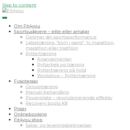
Skip to content
Om Fit4you
Sportsudøvere – elite eller amatør
Optimer din sportsperformance
Løbetræning, “kom i gang”, ½ marathon,
marathon eller triathlon
Ryttertræning
Arrangementer
Ryttertjek og træning
Ryttertræning på hold
Workshop – Ryttertræning
Fysioterapi
Genoptræning
Manuel behandling
Powerplate – revolutionerende effektiv
Recovery boots K8
Priser
Onlinebooking
Fit4you shop
Salgs- og leveringsbetingelser