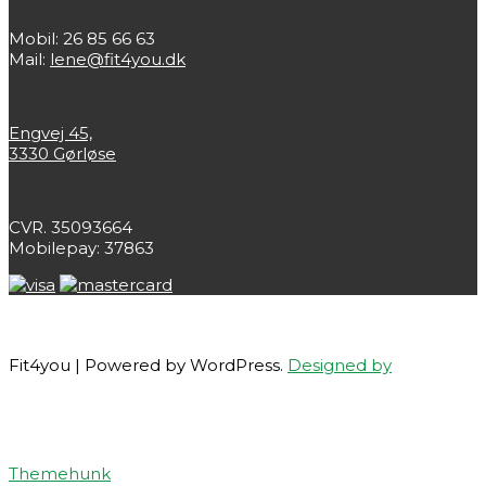
Mobil: 26 85 66 63
Mail:
lene@fit4you.dk
Engvej 45,
3330 Gørløse
CVR. 35093664
Mobilepay: 37863
Fit4you | Powered by WordPress.
Designed by
Themehunk